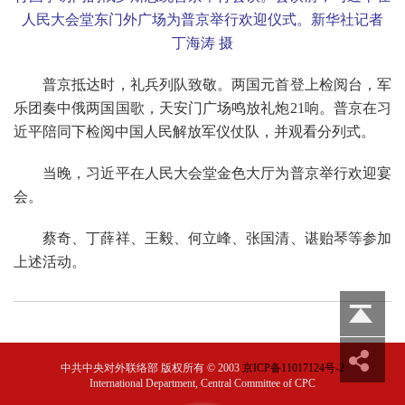
人民大会堂东门外广场为普京举行欢迎仪式。新华社记者
丁海涛 摄
普京抵达时，礼兵列队致敬。两国元首登上检阅台，军
乐团奏中俄两国国歌，天安门广场鸣放礼炮
21
响。普京在习
近平陪同下检阅中国人民解放军仪仗队，并观看分列式。
当晚，习近平在人民大会堂金色大厅为普京举行欢迎宴
会。
蔡奇、丁薛祥、王毅、何立峰、张国清、谌贻琴等参加
上述活动。
中共中央对外联络部 版权所有
©
2003
京ICP备11017124号-2
International Department, Central Committee of CPC