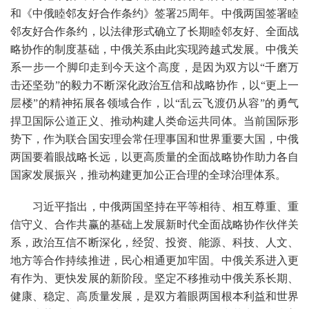
和《中俄睦邻友好合作条约》签署
25
周年。中俄两国签署睦
邻友好合作条约，以法律形式确立了长期睦邻友好、全面战
略协作的制度基础，中俄关系由此实现跨越式发展。中俄关
系一步一个脚印走到今天这个高度，是因为双方以“千磨万
击还坚劲”的毅力不断深化政治互信和战略协作，以“更上一
层楼”的精神拓展各领域合作，以“乱云飞渡仍从容”的勇气
捍卫国际公道正义、推动构建人类命运共同体。当前国际形
势下，作为联合国安理会常任理事国和世界重要大国，中俄
两国要着眼战略长远，以更高质量的全面战略协作助力各自
国家发展振兴，推动构建更加公正合理的全球治理体系。
习近平指出，中俄两国坚持在平等相待、相互尊重、重
信守义、合作共赢的基础上发展新时代全面战略协作伙伴关
系，政治互信不断深化，经贸、投资、能源、科技、人文、
地方等合作持续推进，民心相通更加牢固。中俄关系进入更
有作为、更快发展的新阶段。坚定不移推动中俄关系长期、
健康、稳定、高质量发展，是双方着眼两国根本利益和世界